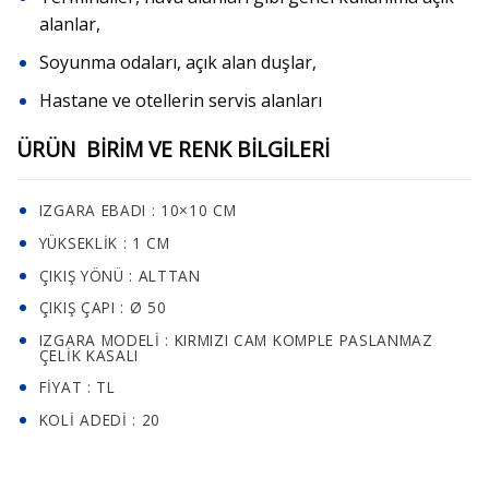
alanlar,
Soyunma odaları, açık alan duşlar,
Hastane ve otellerin servis alanları
ÜRÜN BİRİM VE RENK BİLGİLERİ
IZGARA EBADI : 10×10 CM
YÜKSEKLIK : 1 CM
ÇIKIŞ YÖNÜ : ALTTAN
ÇIKIŞ ÇAPI : Ø 50
IZGARA MODELI : KIRMIZI CAM KOMPLE PASLANMAZ
ÇELIK KASALI
FIYAT : TL
KOLI ADEDI : 20