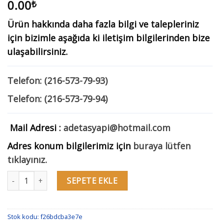
0.00
₺
Ürün hakkında daha fazla bilgi ve talepleriniz
için bizimle aşağıda ki iletişim bilgilerinden bize
ulaşabilirsiniz.
Telefon: (216-573-79-93)
Telefon: (216-573-79-94)
Mail Adresi :
adetasyapi@hotmail.com
Adres konum bilgilerimiz için
buraya lütfen
tıklayınız.
Sukar Line 9 Kırmızı Cam Komple Paslanmaz Çelik Kasalı 1153-029
SEPETE EKLE
Stok kodu:
f26bdcba3e7e