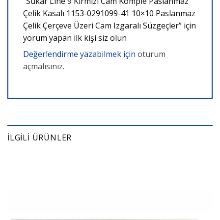
“Sukar Line 9 Kırmızı Cam Komple Paslanmaz
Çelik Kasalı 1153-0291099-41 10×10 Paslanmaz
Çelik Çerçeve Üzeri Cam Izgaralı Süzgeçler” için
yorum yapan ilk kişi siz olun
Değerlendirme yazabilmek için
oturum
açmalısınız
.
İLGILI ÜRÜNLER