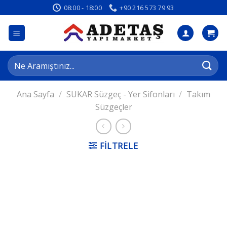
İçeriğe
08:00 - 18:00
+90 216 573 79 93
atla
Ara:
Ana Sayfa
/
SUKAR Süzgeç - Yer Sifonları
/
Takım
Süzgeçler
FILTRELE