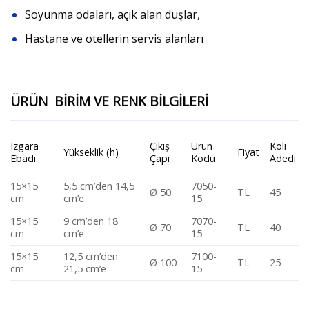
Soyunma odaları, açık alan duşlar,
Hastane ve otellerin servis alanları
ÜRÜN BİRİM VE RENK BİLGİLERİ
Izgara
Çıkış
Ürün
Koli
Yükseklik (h)
Fiyat
Ebadı
Çapı
Kodu
Adedi
15×15
5,5 cm’den 14,5
7050-
Ø 50
TL
45
cm
cm’e
15
15×15
9 cm’den 18
7070-
Ø 70
TL
40
cm
cm’e
15
15×15
12,5 cm’den
7100-
Ø 100
TL
25
cm
21,5 cm’e
15