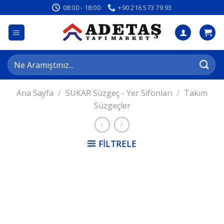
İçeriğe
08:00 - 18:00
+90 216 573 79 93
atla
Ara:
Ana Sayfa
/
SUKAR Süzgeç - Yer Sifonları
/
Takım
Süzgeçler
FILTRELE