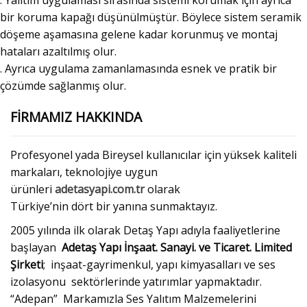
. Yalıtım uygulaması sırasında sistemi korumak için ayrıca
bir koruma kapağı düşünülmüştür. Böylece sistem seramik
döşeme aşamasına gelene kadar korunmuş ve montaj
hataları azaltılmış olur.
. Ayrıca uygulama zamanlamasında esnek ve pratik bir
çözümde sağlanmış olur.
FİRMAMIZ HAKKINDA
Profesyonel yada Bireysel kullanıcılar için yüksek kaliteli
markaları, teknolojiye uygun
ürünleri
adetasyapi.com.tr
olarak
Türkiye’nin dört bir yanına sunmaktayız.
2005 yılında ilk olarak Detaş Yapı adıyla faaliyetlerine
başlayan
Adetaş Yapı İnşaat. Sanayi. ve Ticaret. Limited
Şirketi
; inşaat-gayrimenkul, yapı kimyasalları ve ses
izolasyonu sektörlerinde yatırımlar yapmaktadır.
“Adepan” Markamızla Ses Yalıtım Malzemelerini