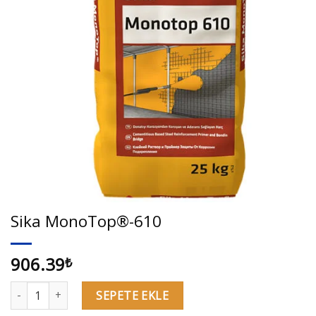
Sika MonoTop®-610
906.39
₺
Sika MonoTop®-610 adet
SEPETE EKLE