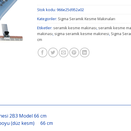
Stok kodu:
966e25d952a02
Kategoriler:
Sigma Seramik Kesme Makinaları
Etiketler:
seramik kesme makinası
,
seramik kesme ma
makinası
,
sigma seramik kesme makinesi
,
Sigma Sera
cm
nesi 2B3 Model 66 cm
boyu
(
düz
kesm
) 66 cm