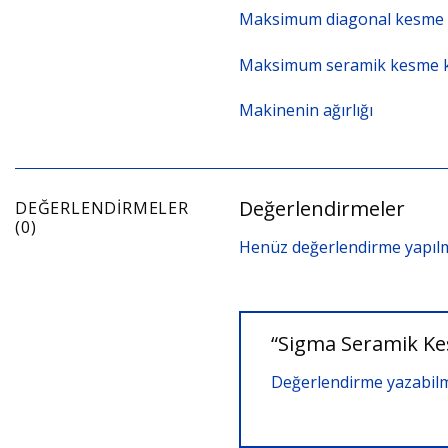
Maksimum
diagonal
kesme
Maksimum
seramik
kesme
Makinenin
ağırlığı
5
Değerlendirmeler
DEĞERLENDIRMELER
(0)
Henüz değerlendirme yapılm
“Sigma Seramik Kes
Değerlendirme yazabilm