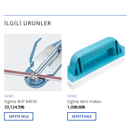
İLGILI ÜRÜNLER
GENEL
GENEL
Sigma 4UP 84CM
Sigma derz malası
33,124.59
₺
1,098.66
₺
SEPETE EKLE
SEPETE EKLE