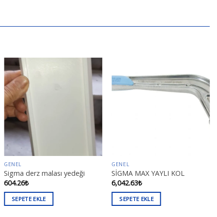
GENEL
GENEL
Sigma derz malası yedeği
SİGMA MAX YAYLI KOL
604.26
₺
6,042.63
₺
SEPETE EKLE
SEPETE EKLE