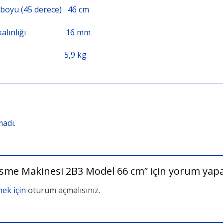
boyu
(45
derece
) 46 cm
kalınlığı
16 mm
,9 kg
adı.
me Makinesi 2B3 Model 66 cm” için yorum yapan 
ek için
oturum açmalısınız
.