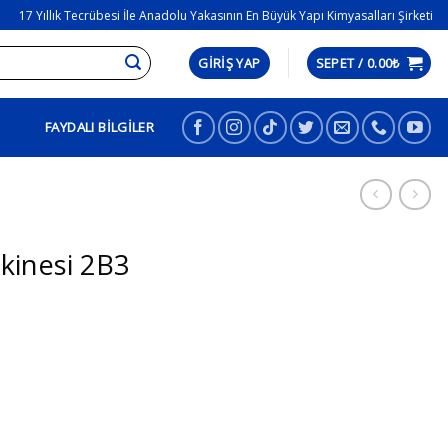
17 Yıllık Tecrübesi İle Anadolu Yakasının En Büyük Yapı Kimyasalları Şirketi
GIRIŞ YAP
SEPET /
0.00
₺
FAYDALI BILGILER
kinesi 2B3
m adet