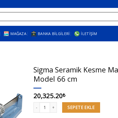
MAĞAZA
BANKA BILGILERI
İLETIŞIM
Sigma Seramik Kesme Ma
Model 66 cm
20,325.20
₺
Sigma Seramik Kesme Makinesi 2B3 Model 66 c
SEPETE EKLE