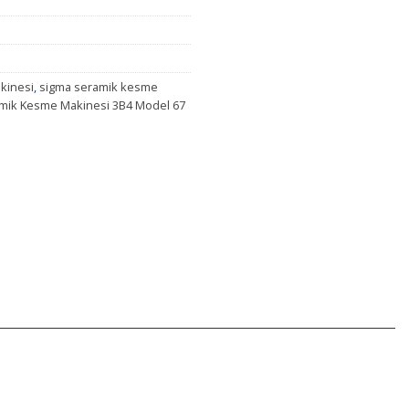
kinesi
,
sigma seramik kesme
mik Kesme Makinesi 3B4 Model 67