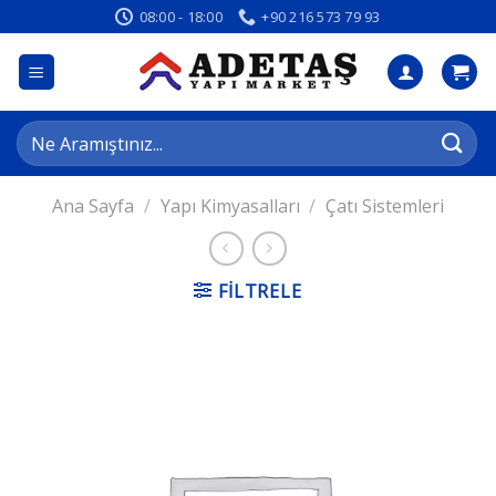
İçeriğe
08:00 - 18:00
+90 216 573 79 93
atla
Ara:
Ana Sayfa
/
Yapı Kimyasalları
/
Çatı Sistemleri
FILTRELE