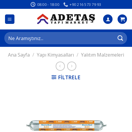
İçeriğe
08:00 - 18:00
+90 216 573 79 93
atla
Ara:
Ana Sayfa
/
Yapı Kimyasalları
/
Yalıtım Malzemeleri
FILTRELE