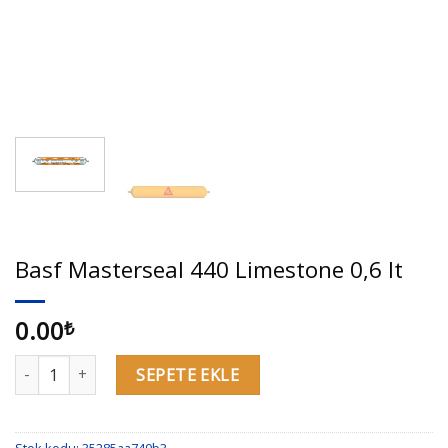
Basf Masterseal 440 Limestone 0,6 lt
0.00
₺
Basf Masterseal 440 Limestone 0,6 lt adet
SEPETE EKLE
Stok kodu:
35285aa740b3