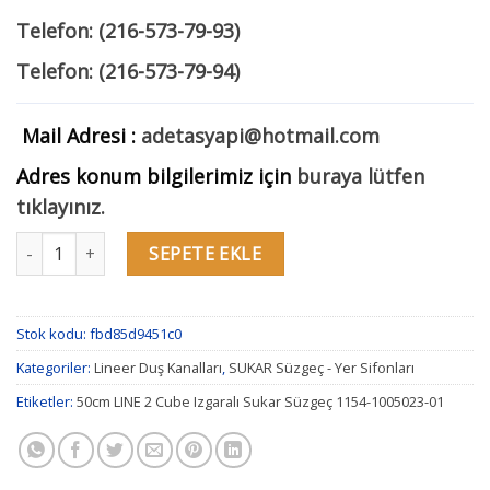
Telefon: (216-573-79-93)
Telefon: (216-573-79-94)
Mail Adresi :
adetasyapi@hotmail.com
Adres konum bilgilerimiz için
buraya lütfen
tıklayınız.
50cm LINE 2 Cube Izgaralı Sukar Süzgeç 1154-1005023-01 adet
SEPETE EKLE
Stok kodu:
fbd85d9451c0
Kategoriler:
Lineer Duş Kanalları
,
SUKAR Süzgeç - Yer Sifonları
Etiketler:
50cm LINE 2 Cube Izgaralı Sukar Süzgeç 1154-1005023-01