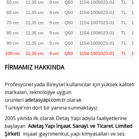
50 cm
11,35 cm
9 cm
Q50
1154-1005023-01
TL
1
60 cm
11,35 cm
9 cm
Q50
1154-1006023-01
TL
1
70 cm
11,35 cm
9 cm
Q50
1154-1007023-01
TL
1
80 cm
11,35 cm
9 cm
Q50
1154-1008023-01
TL
1
90 cm
11,35 cm
9 cm
Q50
1154-1009023-01
TL
1
100 cm
11,35 cm
9 cm
Q50
1154-1001023-01
TL
1
FİRMAMIZ HAKKINDA
Profesyonel yada Bireysel kullanıcılar için yüksek kaliteli
markaları, teknolojiye uygun
ürünleri
adetasyapi.com.tr
olarak
Türkiye’nin dört bir yanına sunmaktayız.
2005 yılında ilk olarak Detaş Yapı adıyla faaliyetlerine
başlayan
Adetaş Yapı İnşaat. Sanayi. ve Ticaret. Limited
Şirketi
; inşaat-gayrimenkul, yapı kimyasalları ve ses