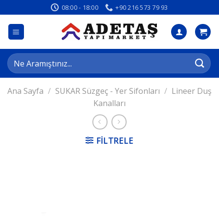
İçeriğe
08:00 - 18:00
+90 216 573 79 93
atla
Ara:
Ana Sayfa
/
SUKAR Süzgeç - Yer Sifonları
/
Lineer Duş
Kanalları
FILTRELE