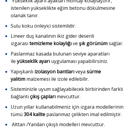
Yükseklik ayarlı ayakları montajı kolaylaştırır,
istenilen yükseklikte eğim betonu dökülmesine
olanak tanır.
Sulu koku önleyici sistemlidir.
Lineer duş kanalının ikiz gider desenli
ızgarası
temizleme kolaylığı
ve
şık görünüm
sağlar.
Paslanmaz kasada bulunan seviye aparatları
ile
yükseklik ayarı
uygulaması yapabilirsiniz.
Yapışkanlı
izolasyon bantları
veya
sürme
yalıtım
malzemesi ile izole edilebilir.
Sisteminizle uyum sağlayabilecek birbirinden farklı
bağlantı
çıkış çapları
mevcuttur.
Uzun yıllar kullanabilmeniz için ızgara modellerinin
tümü
304 kalite
paslanmaz çelikten imal edilmiştir.
Alttan /Yandan çıkışlı modelleri mevcuttur.