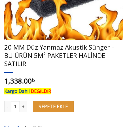
20 MM Düz Yanmaz Akustik Sünger –
BU ÜRÜN 5M² PAKETLER HALİNDE
SATILIR
1,338.00
₺
Kargo Dahil
DEĞİLDİR
20 MM Düz Yanmaz Akustik Sünger - BU ÜRÜN 5M² PAKETLER HA
SEPETE EKLE