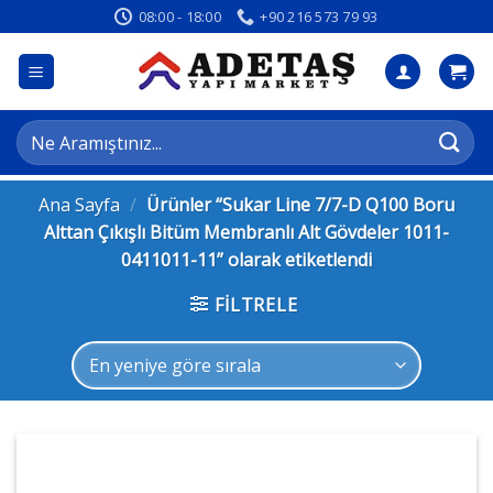
İçeriğe
08:00 - 18:00
+90 216 573 79 93
atla
Ara:
Ana Sayfa
/
Ürünler “Sukar Line 7/7-D Q100 Boru
Alttan Çıkışlı Bitüm Membranlı Alt Gövdeler 1011-
0411011-11” olarak etiketlendi
FILTRELE