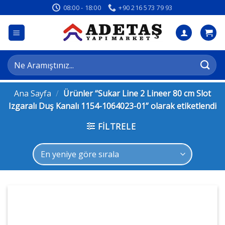
İçeriğe
08:00 - 18:00
+90 216 573 79 93
atla
Ara:
Ana Sayfa
/
Ürünler “Sukar Line 2 Lineer 80 cm Slot
Izgaralı Duş Kanalı 1154-1064023-01” olarak etiketlendi
FILTRELE