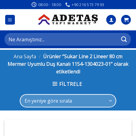
İçeriğe
08:00 - 18:00
+90 216 573 79 93
atla
Ara:
Ana Sayfa
/
Ürünler “Sukar Line 2 Lineer 80 cm
Mermer Uyumlu Duş Kanalı 1154-1304023-01” olarak
etiketlendi
FILTRELE