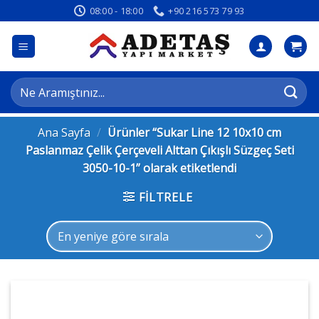
İçeriğe
08:00 - 18:00
+90 216 573 79 93
atla
Ara:
Ana Sayfa
/
Ürünler “Sukar Line 12 10x10 cm
Paslanmaz Çelik Çerçeveli Alttan Çıkışlı Süzgeç Seti
3050-10-1” olarak etiketlendi
FILTRELE