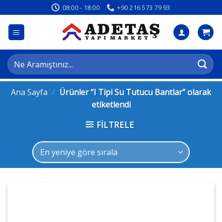
İçeriğe
08:00 - 18:00
+90 216 573 79 93
atla
Ara:
Ana Sayfa
/
Ürünler “I Tipi Su Tutucu Bantlar” olarak
etiketlendi
FILTRELE