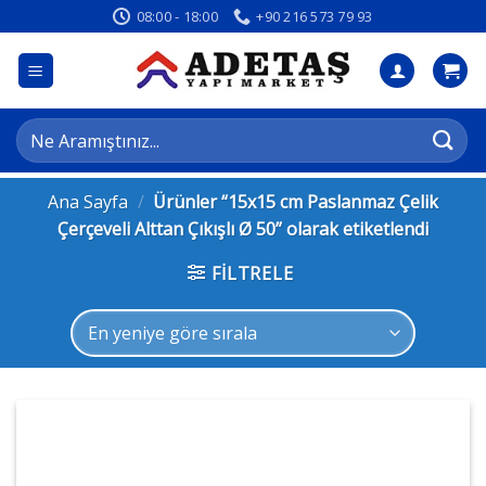
İçeriğe
08:00 - 18:00
+90 216 573 79 93
atla
Ara:
Ana Sayfa
/
Ürünler “15x15 cm Paslanmaz Çelik
Çerçeveli Alttan Çıkışlı Ø 50” olarak etiketlendi
FILTRELE