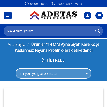
İçeriğe
08:00 - 18:00
+90 216 573 79 93
atla
Ara:
Ana Sayfa
/
Ürünler “14 MM Ayna Siyah Kare Köşe
Paslanmaz Fayans Profili” olarak etiketlendi
FILTRELE