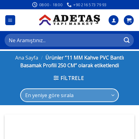
İçeriğe
08:00 - 18:00
+90 216 573 79 93
atla
Ara:
Ana Sayfa
/
Ürünler “11 MM Kahve PVC Bantlı
Basamak Profili 250 CM” olarak etiketlendi
FILTRELE