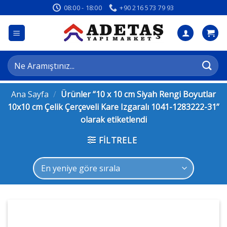
İçeriğe
08:00 - 18:00
+90 216 573 79 93
atla
Ara:
Ana Sayfa
/
Ürünler “10 x 10 cm Siyah Rengi Boyutlar
10x10 cm Çelik Çerçeveli Kare Izgaralı 1041-1283222-31”
olarak etiketlendi
FILTRELE